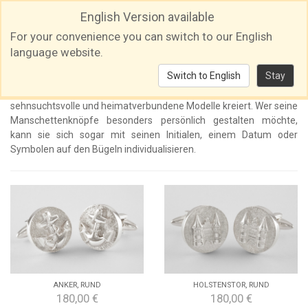
English Version available
For your convenience you can switch to our English
language website.
Heritage Manschettenknöpfe
Switch to English
Stay
Wem eine bestimmte Kultur, Stadt oder Region am Herzen liegt,
wird in dieser Rubrik sicher fündig. Wir haben für Sie mystische,
sehnsuchtsvolle und heimatverbundene Modelle kreiert. Wer seine
Manschettenknöpfe besonders persönlich gestalten möchte,
kann sie sich sogar mit seinen Initialen, einem Datum oder
Symbolen auf den Bügeln individualisieren.
ANKER, RUND
HOLSTENSTOR, RUND
180,00 €
180,00 €