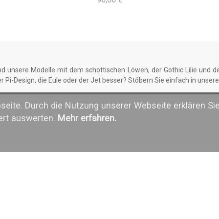
d unsere Modelle mit dem schottischen Löwen, der Gothic Lilie und de
er Pi-Design, die Eule oder der Jet besser? Stöbern Sie einfach in unse
bseite. Durch die Nutzung unserer Webseite erklären Si
n Reversnadeln Ihr Hobby zur Schau. Wie wäre es zum Beispiel mit ei
iert auswerten.
Mehr erfahren.
 Meer liebt, dürfte sich über unser Steuerrad- oder Seestern-Design fr
enk
 für den Herrenkragen sind auch ein tolles Geschenk zu jeglichem f
 bestandene Prüfung oder Jubiläum – der Beschenkte wird sich ganz b
n.