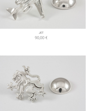
JET
90,00 €