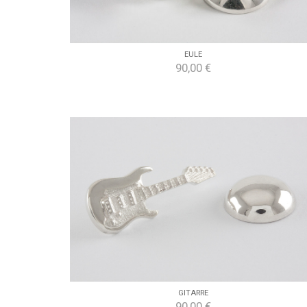
EULE
90,00 €
GITARRE
90,00 €