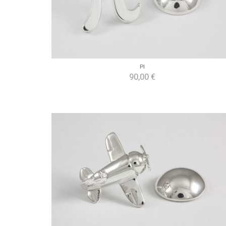
PI
90,00 €