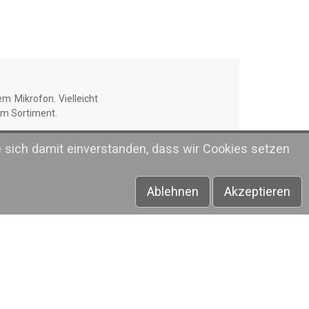
m Mikrofon. Vielleicht
rem Sortiment.
e sich damit einverstanden, dass wir Cookies setzen
ner Gitarre oder einem
euen.
Ablehnen
Akzeptieren
eierlichen Anlass. Ob
estimmt über die edel-