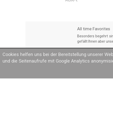
All time Favorites
Besonders begehrt sin
gefällt Ihnen aber uns
Vorlieben
Cookies helfen uns bei der Bereitstellung unserer We
Tragen Sie mit unsere
und die Seitenaufrufe mit Google Analytics anonymis
Football? Wer See oder
Glänzendes Gesch
Unsere Schmuckstücke
Hochzeit, Geburtstag,
funkelnde Nadel freue