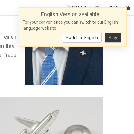
ÜBER UNS
DE
English Version available
For your convenience you can switch to our English
language website.
 feinen
Switch to English
Stay
n Ihrer
e Frage